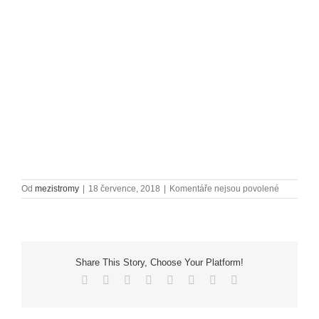
u
Od
mezistromy
|
18 července, 2018
|
Komentáře nejsou povolené
textu
s
názvem
samson_w
Share This Story, Choose Your Platform!
Facebook
X
Reddit
LinkedIn
Tumblr
Pinterest
Vk
E-
mail