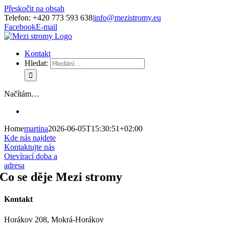
Přeskočit na obsah
Telefon: +420 773 593 638
|
info@mezistromy.eu
Facebook
E-mail
Kontakt
Hledat:
Načítám…
Home
martina
2026-06-05T15:30:51+02:00
Kde nás najdete
Kontaktujte nás
Otevírací doba a
adresa
Co se děje Mezi stromy
Kontakt
Horákov 208, Mokrá-Horákov